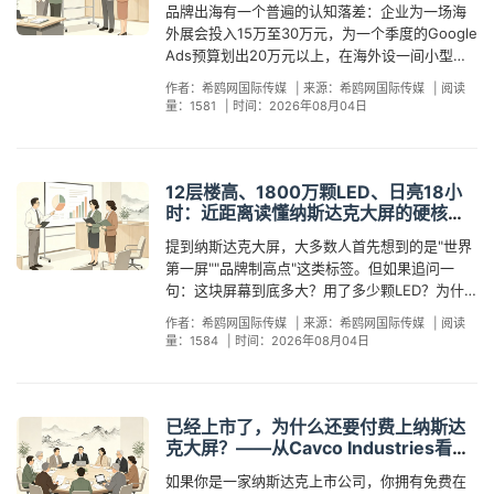
斯达克大屏的排期，就能天然共享财经媒体对纳
中小品牌而言，其"信任杠杆效应"甚至比大品牌更
品牌出海有一个普遍的认知落差：企业为一场海
上，海外采购商接收到的信号不再是"某家中国枸
锁定排期，意味着你的品牌画面将与这些自带流
Week官方在LinkedIn的发帖中特别提到："感谢
到了登屏的现场照片和多篇媒体报道。从"我需要
斯达克大楼的镜头聚焦。一块屏的成本，撬动的
为显著。大品牌本身已具备全球知名度，登屏属
外展会投入15万至30万元，为一个季度的Google
杞公司"，而是"中国宁夏的枸杞产业正在向全球市
量的事件共享同一个地理锚点。这不是"蹭热度"，
纳斯达克和纽交所的伙伴们提供这个舞台。"八年
3个月验证你"到"我已经验证过你了"，这块屏幕把
是IPO事件带来的全球金融媒体注意力——这种传
于锦上添花；而中小品牌从"无人知晓"到"世界十
Ads预算划出20万元以上，在海外设一间小型办
场发出明确信号"——从品类认知到产业信任的跃
而是一次精准的时间策略——在正确的时间、正
前从巴黎起步的一场行业会议，如今站上了"世界
最难的信任建立环节前置到了第一次联系之前。
播效率，是任何付费PR都难以复制的。 从数据上
字路口亮相"，品牌认知的跃升幅度更大、边际回
公室每年花费50万至100万元——这些数字不是
迁，靠的就是"集体"两个字。 马尔凯大区的逻辑
确的地点，出现在正确的人群面前。 希鸥网国际
第一屏"宣告战略升级——当一场B2B行业峰会都
同样的逻辑在制造业领域同样成立。6月5日，环
作者：希鸥网国际传媒
|
来源：希鸥网国际传媒
|
阅读
看，这一逻辑并非空谈。2026年7月13日，SK海
报更高。中国贸促会2025年调研数据显示，67%
秘密，是常态。但当你问"数万元预算能做全球品
同理。马尔凯拥有安科纳、乌尔比诺等历史文化
传媒深耕纳斯达克大屏服务领域9年，是国内最
开始将纳斯达克大屏视为战略发布的标准配置，
量：1581
|
时间：2026年08月04日
保涂料品牌三清漆SANQING在获得法国A+环保
力士265亿美元ADR在纳斯达克转入常规交易，
的海外B端采购商需要3至6个月才能与中国供应
牌宣传吗"，大多数人的第一反应是摇头。本文用
名城，但在国际旅游市场上，知名度远不及托斯
早、最知名的纳斯达克大屏一级服务商，直连屏
品牌出海的传播基础设施正在发生根本性变化。
认证后登屏，此后两周内来自欧洲和中东的经销
创下史上最大外资IPO纪录。据纳斯达克总裁
商建立初步信任——而一次纳斯达克大屏亮相，
数据和案例拆解一个反直觉的事实：数万元预算
卡纳或阿马尔菲海岸。将本地旅游资源打包成一
幕运营方，已服务几十家上市公司、地方政府和
但更值得关注的趋势不在"一块屏"本身，而在"屏
商问询量增长了约60%。多位经销商在首封邮件
Nelson Griggs在Bloomberg TV采访中透露，
能将这个验证周期在视觉层面压缩到15秒。 当
确实能撬动全球品牌曝光，关键在于你是否用对
个统一的"Le Marche"品牌在纳斯达克大屏亮
数千家企业。除了纽约时代广场的纳斯达克大
与屏之间"正在形成的网络效应。 据纳斯达克大屏
中直接附上了纳斯达克大屏亮相当天的现场截图
SK海力士上市当天及随后一周，同屏出现的其他
然，登屏门槛的降低并不意味着所有服务商都能
了"杠杆"。 这个杠杆，就是纽约时代广场的纳斯
相，借助坦贝里的奥运冠军身份背书，产生的品
屏，我们还在全球几十个国家运营户外大屏资
12层楼高、1800万颗LED、日亮18小
一级服务商希鸥网国际传媒的内部统计，2026年
——这组截图的潜台词是："我看到你在世界第一
品牌画面在社交媒体上的传播量达到平时的3至5
提供同等的价值。选择一级服务商而非多层转
达克大屏。它不是一块普通的户外LED屏幕——
牌联想不再是"意大利某个不知名大区"，而是"一
时：近距离读懂纳斯达克大屏的硬核参
源，为企业提供从排期咨询、素材设计到二次传
上半年选择"多屏联动"方案的品牌客户占比已从
屏上了，我相信你不是普通的中国供应商，我主
倍——这些品牌并没有为"搭车"多付一分钱，但
包，直接关系到排期的确定性、素材合规的通过
它坐落在全球品牌传播效率最高的物理位置上，
数与投放门道
个被奥运冠军代言、敢于在世界十字路口展示的
播的全链路出海服务。8月窗口正在关闭，上大
2024年的不到15%上升至约35%，平均每个品牌
动联系你。"三清漆没有花一分钱在海外设办公
提到纳斯达克大屏，大多数人首先想到的是"世界
IPO的注意力红利自然外溢到了它们身上。 这个
率以及现场执行的可靠性。希鸥网国际传媒作为
自带三层放大效应。理解这三层杠杆，就能理解
意大利目的地"。 数据不会说谎：集体登屏的商业
屏，找希鸥网。
覆盖2.8个国家或地区的户外大屏资源。从纽约时
室，也没有参加迪拜或法兰克福的涂料展，但它
第一屏""品牌制高点"这类标签。但如果追问一
逻辑同样适用于中国品牌。2026年6月12日，福
国内最早深耕纳斯达克大屏业务的一级服务商，
为什么一块地标屏幕的传播效率远高于同等预算
回报正在被反复验证 集体登屏的传播回报，有切
代广场到伦敦Westfield弧形大屏，从东京新宿
用一次登屏完成了海外经销商筛选中最难的一
句：这块屏幕到底多大？用了多少颗LED？为什
建即食食品品牌"米饭说"MR. RISE登陆纳斯达克
已在该领域积累9年行业经验，拥有直连屏幕运营
的传统海外投放。 第一层：物理位置杠杆——无
实的数据支撑。强国智造六企集体亮相后，美通
LABI曲面LED到首尔江南NB大屏，从米兰加里波
步：让对方先相信你，而不是你先追着对方证明
么正午强光和夜间霓虹下都能保持清晰？——能
大屏，登屏后Google Trends品牌搜索热度飙升8
方的排期通道，已服务几十家上市公司、地方政
需额外付费买"人流量"。时代广场位于纽约曼哈顿
社、雅虎财经、MarketWatch等300余家欧美媒
作者：希鸥网国际传媒
|
来源：希鸥网国际传媒
|
阅读
第车站巨幕到迪拜哈利法塔周边的数字户外媒体
自己。 "自证"的成本其实并不低。一次海外行业
答上来的人恐怕不多。跳过硬核参数直接谈"效
倍，触达全球156个国家和地区的采购商视野。品
府和数千家企业。除纳斯达克大屏外，希鸥网还
百老汇大道与第七大道交汇处，被誉为"世界的十
量：1584
|
时间：2026年08月04日
体主动报道，传播覆盖范围远超任何一个单体品
——中国品牌的全球传播半径，正在从"世界的十
展会的参展费用通常在15万到30万元之间，一个
果"，无异于不读说明书就用精密仪器。本文基于
牌方事后复盘发现，登屏当周恰逢多家中小市值
覆盖全球几十个国家的户外大屏资源，为企业提
字路口"。时代广场联盟2026年4月报告显示，该
牌的独立投放。更早的案例同样成立：2026年6
字路口"扩展到"世界的每一个十字路口"。 这个转
海外代表处的年运营成本在50万到100万元，而
公开技术资料和2026年运营数据，为有意登屏的
公司集中发布财报，财经媒体对纳斯达克大楼的
供从策略咨询、素材设计到排期执行和二次传播
区域日均人流量超过33万人次，年覆盖逾1亿人
月，集装箱房屋品牌JJM House登屏后48小时内
变背后的商业逻辑并不复杂。单屏投放解决的核
一套完整的国际认证体系需要数十万的检测费加
品牌方提供一份务实的参数参考。 先看物理规
镜头频次高于平日，登屏画面的二次传播因此被
的全链路服务。 纳斯达克大屏的"大众化"，不是
次，汇集了来自200多个国家和地区的商务旅
官网访问量飙升400%，商务咨询转化率从0.8%
心问题是"证明自己"——在纳斯达克大屏亮过相，
数月等待周期——这些投入的共性是：品牌在花
格。纳斯达克大屏位于纽约时代广场4号大楼西北
显著放大。同样，6月10日登屏的集装箱房屋品牌
这块屏幕的"贬值"，恰恰相反——当越来越多优秀
已经上市了，为什么还要付费上纳斯达
客、游客和媒体从业者。一般户外广告需要为每
跃升至2.3%，其中约60%的流量来自海外采购商
等于向全球市场宣告"这个品牌是认真的"。但当越
钱"证明自己"，但采购商未必买账。相比之下，纳
角外立面，高36.6米（120英尺/12层楼），是一
JJM House，48小时内官网访问量暴涨400%，
克大屏？——从Cavco Industries看品
的中小品牌站上这个全球舞台，屏幕本身的品牌
一分"触达"单独付费——数字广告按点击计费，线
自然搜索。环保涂料品牌三清漆SANQING登屏后
来越多的企业完成了这第一步验证，一个更务实
斯达克大屏的标准亮相预算为数万元级别，但它
块弧形LED巨幕。整块屏幕由8200余块Saco
牌全球曝光的“第二通道”
转化率从0.8%跃升至2.3%，其中约60%的流量
势能反而在累积。上大屏，找希鸥网。
下广告按位置和时段计费。而纳斯达克大屏的曝
两周内，欧洲和中东经销商问询量增长约60%。
如果你是一家纳斯达克上市公司，你拥有免费在
的需求自然浮现：在不同目标市场同时建立品牌
提供的是"世界在为你证明"——两者的信任建立效
Smart Vision面板拼接而成，分布超过1800万颗
来自自然搜索——登屏画面在多个财经和社媒平