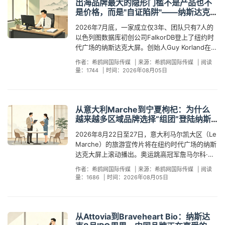
中，非上市企业占比已超过70%，覆盖环保涂
出海品牌最大的隐形门槛不是产品也不
时代广场时，纳斯达克大楼外墙的LED巨幕作为
料、模块化建筑、即食食品、储能电池、美妆科
是价格，而是"自证陷阱"——纳斯达克
全球资本市场最具辨识度的视觉锚点，几乎无法
技、工业自动化等十余个细分赛道。从上市公司
大屏如何成为打破困局的"他证"方案
被排除在任何转播或新闻报道的画面之外。品牌
2026年7月底，一家成立仅3年、团队只有7人的
专属到中小企业标配，纳斯达克大屏正在经历一
在此时登屏，获得的不是"我买了一个广告位"的曝
以色列图数据库初创公司FalkorDB登上了纽约时
场静默但深刻的"大众化"变革。推动这场变革的，
光，而是"我的品牌和全球资本市场最热事件同
代广场的纳斯达克大屏。创始人Guy Korland在
是三个关键驱动力。 第一个驱动力是价格的透明
框"的被动传播——这种由事件本身驱动的免费媒
LinkedIn上发了一条帖子，配图是那块高36.6米
化。过去，企业端对纳斯达克大屏的认知停留
作者：希鸥网国际传媒
|
来源：希鸥网国际传媒
|
阅读
体关注，是任何等额广告预算都难以直接购买
的弧形巨幕上赫然显示着自家品牌名，文字只有
在"很贵""只有大品牌才投得起"的模糊印象中。但
量：1744
|
时间：2026年08月05日
的。 更重要的是，8月的登屏投入将在9月兑现回
一句："下一站——IPO敲钟。"这条帖子收获了73
随着服务商专业化程度的提高和行业竞争带来的
报。9月是全球B2B采购的旺季——德国柏林IFA
条评论，其中不乏硅谷投资人和技术高管的关
价格公开，登屏的真实成本正在变得清晰可量
消费电子展、美国芝加哥国际制造技术展、中国
注。一个累计融资仅300万美元的早期公司，凭
化。2026年7月，纳斯达克官方运营方推出的
国际投资贸易洽谈会等一系列行业重磅活动密集
什么让全球科技圈注意到它？答案藏在"他证"二字
从意大利Marche到宁夏枸杞：为什么
Blindspot自助预订平台将单次投放价格明确定在
展开。海外采购商在参加展会前，往往已经完成
里。 中国品牌出海近十年来，最常听到的一句话
越来越多区域品牌选择“组团”登陆纳斯
1000至5000美元区间。与此同时，国内深耕该领
了第一轮供应商的"搜索初筛"。如果一家中国品牌
是"产品没问题，但海外客户不信任我们"。这是一
达克大屏？
域的一级服务商也推出了标准化报价方案，单次
2026年8月22日至27日，意大利马尔凯大区（Le
在8月的纳斯达克大屏上亮过相，当采购商在9月
个结构性问题：无论品牌方拿出多少测试报告、
投放总成本已进入数万元级别——这个价格甚至
Marche）的旅游宣传片将在纽约时代广场的纳斯
展会上看到品牌展位时，"我好像在时代广场见过
国际认证、展会照片，本质上都属于"自证"。自证
低于一个标准展位的参展费用。价格迷雾的散
达克大屏上滚动播出。奥运跳高冠军詹马尔科·坦
你"的熟悉感会直接转化为信任前置——不是从零
天然面临一个信息经济学困境——发出成本越低
去，是中小品牌入场的第一道门槛被拆除。 第二
贝里（Gianmarco Tamberi）作为代言人出镜，
开始的陌生拜访，而是"似曾相识"的品牌再认。
的东西，信号可信度越低。一份PDF版的公司介
作者：希鸥网国际传媒
|
来源：希鸥网国际传媒
|
阅读
个驱动力是服务链路的标准化。九年前，品牌方
以"Pure Italy. Wildly Personal"为主题向全球游
2026年上半年的数据已经反复验证了这种"信任
绍、一张ISO证书的扫描件，海外采购商每天收到
量：1686
|
时间：2026年08月05日
要想登上纳斯达克大屏，往往需要自己对接屏幕
客发出邀请。按每小时5次、持续5天的排期计
前置"的实际效果。6月10日，集装箱房屋品牌
上百份，它们本质上无法区分"真有实力"和"只是
运营方、处理素材合规审核、安排现场拍摄协
算，预计曝光量超过160万次——这不是一个商业
JJM House登陆纳斯达克大屏，此前既无海外办
会做PPT"。 这就是"自证陷阱"。而要打破这个陷
调，流程充满不确定性，决策周期动辄数月。而
品牌在打广告，而是一个意大利地方政府在用世
公室也无当地销售团队。登屏后48小时内，英文
阱，品牌需要的是一个"他证"——一个由第三方提
今天，专业服务商已将这条链路压缩为从排期锁
界十字路口为整个区域的旅游产业背书。 几乎同
官网访问量增长超过400%，商务咨询转化率从
从Attovia到Braveheart Bio：纳斯达
供的、发出成本足够高以至于不可伪造的信任信
定、素材预审、现场执行到登屏后全球媒体传播
一时期，在地球另一端，中国宁夏银川市组织本