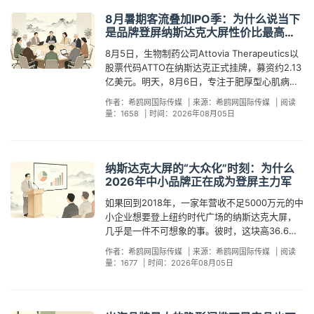
8月暑期客流叠加IPO季：为什么说当下
是品牌登屏纳斯达克大屏性价比最高的
时间窗口
8月5日，生物制药公司Attovia Therapeutics以
股票代码ATTO在纳斯达克正式挂牌，募资约2.13
亿美元。明天，8月6日，专注于肥厚型心肌病治
疗的Braveheart Bio将以BRVE代码紧随其后上
作者：希鸥网国际传媒
|
来源：希鸥网国际传媒
|
阅读
市，募资规模约3.19亿美元。而在一周后的8月10
量：1658
|
时间：2026年08月05日
日，临床生物科技公司Turn Therapeutics将站在
同一栋大楼的MarketSite敲响收盘钟——8月的
纽约时代广场，正处于一年中资本市场热度与实
体人流量双重叠加的最高点。 对于正在考虑品牌
纳斯达克大屏的“大众化”时刻：为什么
出海的国内企业来说，这个时间窗口的意义远不
2026年中小品牌正在成为登屏主力军
止于"看热闹"。8月是纽约暑期旅游旺季的峰值月
如果回到2018年，一家年营收不足5000万元的中
份。根据纽约市旅游会展局历年数据，暑期时代
小企业想要登上纽约时代广场的纳斯达克大屏，
广场日均人流量从日常的33万人次攀升至50万人
几乎是一件不可想象的事。彼时，这块高36.6米
次以上，其中商务访客与国际游客占比显著提
的弧形巨屏在大多数中国品牌眼中，是上市公司
升。这意味着，同样一次15秒的纳斯达克大屏亮
作者：希鸥网国际传媒
|
来源：希鸥网国际传媒
|
阅读
敲钟、全球500强品牌发布会的专属舞台。但八
相，在8月所触达的"有效人群密度"远高于一年中
量：1677
|
时间：2026年08月05日
年后的2026年，情况正在发生根本性变化——中
的其他时段。 但人流量只是表层红利。更深层的
小品牌正在成为登屏的主力军。 据行业不完全统
价值在于"注意力密度"的叠加效应。当Attovia和
计，2026年上半年登陆纳斯达克大屏的中国品牌
Braveheart Bio的IPO引发全球财经媒体镜头聚焦