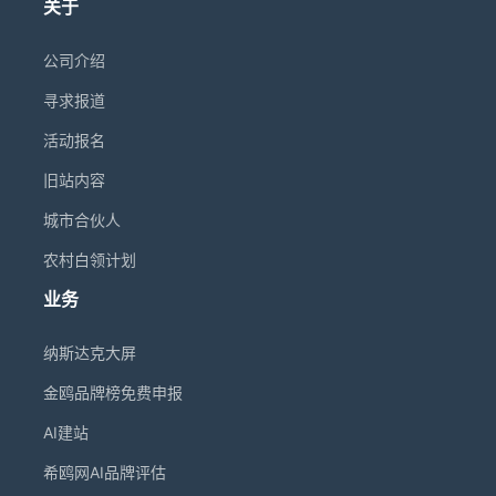
关于
真实的登屏画面和媒体报道时，这个信号在同一
食品品牌米饭说MR. RISE登屏后Google Trends
达克MarketSite敲响开市钟，品牌画面通过纳斯
计浪费。希鸥网国际传媒深耕纳斯达克大屏服务
瞬间完成了三重验证：这家企业有国际存在感、
搜索热度飙升8倍，从漳州工厂触达全球156个国
达克官网面向全球直播。8月10日，临床生物科技
领域9年，是国内最早、最知名的一级服务商，直
有能力通过合规审核门槛、值得投入时间深入了
家和地区的采购商视野。这些品牌都没有海外办
公司Turn Therapeutics（股票代码TTRX，其特
公司介绍
连屏幕运营方，已服务几十家上市公司、地方政
解。这种"他证"机制——由第三方场景和媒体为品
公室、没有天价营销预算——它们用的是"杠杆"，
应性皮炎治疗候选药物GX-03正处于二期临床推
府和数千家企业。除纽约纳斯达克大屏外，希鸥
牌背书——比品牌自行发出的任何"自证"信息都更
而不是"蛮力"。 对正在规划品牌出海预算的企业
寻求报道
进阶段）将受邀敲响收盘钟——这是继2025年10
网还覆盖全球30余个国家的户外大屏资源，提供
具说服力。2026年上半年，越来越多中国品牌正
而言，纳斯达克大屏的核心价值可以概括为一句
月直接上市后，纳斯达克第二次邀请该公司回到
从参数咨询、素材合规预审到排期执行和二次传
在验证这一路径。7月1日，超威电池将登屏机会
活动报名
话：它是一台"品牌传播放大器"——放入数万元级
敲钟台。CEO Bradley Burnam在公告中表
播的全链路服务。上大屏，找希鸥网。
设计为激励全国数千家终端门店的"最高荣誉"，功
别的基础投入，借助物理位置、媒体网络和金融
示："我们希望我们的故事能提醒其他创业者，'常
旧站内容
夫巨星甄子丹与优秀经销商同屏亮相，品牌方披
权威的三重杠杆，产出远超投入的传播效果。在
规路径'不是唯一的路径。" 这些敲钟事件的共同
露该活动GMV突破15.65亿元。7月17日，《强国
品牌全球化的赛道上，资源的多寡从来不是唯一
特征是：它们面向全球直播、财经媒体跟进报
城市合伙人
智造》栏目携华朋集团、扬杰电子、科拓生物等
的决定因素，关键在于你是否选对了支点。希鸥
道、品牌获得数十万至数百万美元级别的等效媒
六家制造业品牌集体登陆纳斯达克大屏，以"中国
网国际传媒深耕纳斯达克大屏服务领域9年，是国
体价值。但它们的入场券是"纳斯达克上市公司"这
农村白领计划
智造·世界共享"为主题，随后引发超过300家欧美
内最早、最知名的一级服务商，直连屏幕运营
一身份。而现实是，绝大多数中国企业——无论
媒体跟进报道。 值得关注的是，纳斯达克大屏的
方，已服务几十家上市公司、地方政府和数千家
业务
规模多大、行业多强——并不在纳斯达克上市。
信任加速效应并非大企业的专利。7月底，以色列
企业。除纽约时代广场核心资源外，希鸥网还覆
它们无法获得敲钟台的入场券，但它们完全可以
图数据库初创公司FalkorDB——一家仅7名员工、
盖全球30余个国家的户外大屏网络，提供从排期
通过纳斯达克大屏获得与敲钟事件等效的视觉资
纳斯达克大屏
累计融资300万美元的早期团队——登陆纳斯达
咨询、素材合规预审到现场执行和二次传播的全
产：同样的纳斯达克大楼，同样的时代广场十字
克大屏后，创始人Guy Korland在LinkedIn的发帖
链路服务。上大屏，找希鸥网。
路口，同样可以用作官网首页背景、LinkedIn封
金鸥品牌榜免费申报
获得73条评论，多数来自潜在客户和投资者的主
面、展会物料和经销商邮件签名的品牌素材。 这
动询问，他写道"下一站是IPO敲钟"。硅谷医疗科
AI建站
一判断有大量实操数据支撑。2026年6月10日，
技公司TibaRay登屏时甚至仍在Wefunder平台进
集装箱房屋品牌JJM House登屏后48小时内官网
行众筹融资，但登屏画面已为其技术可信度提供
希鸥网AI品牌评估
访问量暴涨400%，商务咨询转化率从0.8%跃升
了远超企业当前阶段的信用背书。7月29日，同样