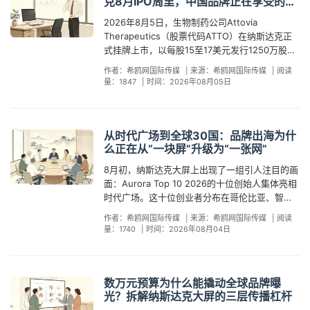
0.8%跃升至2.3%，约60%的流量来自海外采购
克8月IPO周里，中国品牌正在享受的
号。新华社在7月底的一篇报道中援引中国贸促会
的标准化流程。以东莞储能企业绿能新能源
地枸杞品牌集体登陆时代广场核心区域，据《华
“同屏红利”
商的自然搜索。6月5日，环保涂料品牌三清漆
2025年调查数据指出：67%的海外B端采购商表
2026年8月5日，生物制药公司Attovia
LVTOPSUN为例，该企业以"纳斯达克优质供应
兴时报》报道累计曝光量突破千万量级，《光明
SANQING登屏后两周内，欧洲和中东地区的经销
示需要3至6个月来验证一家新接触的中国供应商
Therapeutics（股票代码ATTO）在纳斯达克正
商"身份登屏，从方案确认到正式亮相仅用了不到
日报》等央媒跟进报道。一个枸杞品牌单独登屏
商主动问询量增长约60%，多位经销商在首封邮
的可靠性。这3到6个月，本质上就是采购商在等
式挂牌上市，以每股15至17美元发行1250万股，
两周时间。对于追求效率的中小企业而言，这
或许只是商业广告，但"宁夏枸杞"作为一个区域公
件中直接附上了大屏亮相的实拍截图——"在世界
待"他证"出现的过程——等第三方媒体报道、等已
募资约2.13亿美元。仅隔一天，8月6日，专注于
种"即插即用"的服务模式大幅降低了决策门槛。
共品牌站在纳斯达克大屏上，就变成了产业叙
十字路口看到你们的品牌，让我们对合作更有信
作者：希鸥网国际传媒
|
来源：希鸥网国际传媒
|
阅读
有客户的推荐、等展会上的亲眼所见。 而纳斯达
肥厚型心肌病领域的Braveheart Bio（股票代码
第三个驱动力——也是最具说服力的——是中小
事。 这不是巧合。2026年7月17日，《强国智
量：1847
|
时间：2026年08月05日
心。"6月12日，福建即食食品品牌"米饭说"MR.
克大屏所提供的，恰恰是一种可以被即时验证、
BRVE）也将敲响纳斯达克上市钟，募资规模高达
品牌用真实数据验证了登屏的商业回报。2026年
造》栏目携华朋集团、扬杰电子、科拓生物等六
RISE登屏后，品牌在Google Trends的搜索热度
且不可伪造的"他证"。当一个品牌出现在时代广场
3.19亿美元。这并非孤例——过去两周，
6月10日，广东集装箱房屋品牌JJM House登陆
家制造业品牌集体亮相纳斯达克大屏，以"中国智
飙升8倍，从漳州工厂的产品变成了全球156个国
纳斯达克大楼的外墙上，它不是品牌自己在说"我
Apnimed首日大涨56%、Ionic Digital首日飙升
纳斯达克大屏，48小时内英文官网访问量暴增超
造·世界共享"为主题，引发超过300家欧美媒体报
家和地区采购商主动搜索的对象。 这些案例并
很厉害"，而是纽约、时代广场、纳斯达克——这
25%、Reformation募资2.11亿美元，纳斯达克迎
过400%，商务咨询转化率从0.8%跃升至2.3%，
从时代广场到全球30国：品牌出海为什
道。从中国宁夏到意大利马尔凯，从制造业集群
非"登屏一次就暴富"的神话，而是揭示了纳斯达克
三个全球最权威的商业坐标——在共同为它背
来了2026年下半年第一波IPO密集期。 对于关注
其中约60%的流量来自海外采购商的自然搜索。
么正在从“一块屏”升级为“一张网”
到农业区域品牌，一种新的登屏逻辑正在成型：
大屏的核心价值逻辑：它不是传统意义上的广告
书。FalkorDB的73条LinkedIn评论就是最好的证
品牌出海的中国企业来说，这些IPO有一个容易被
这家企业并非上市公司，也没有全球敲钟仪式和
不是单个企业单打独斗，而是"组团"出征。 为什
位，而是一种"品牌信任基础设施"。中国贸促会
8月初，纳斯达克大屏上出现了一组引人注目的画
明：没有人质疑"这块屏幕是不是真的"或"这个品
忽略的"隐藏红利"：当一家公司在纳斯达克
CNBC直播，但它在时代广场的15秒亮相所创造
么"组团"比"单打"更具传播势能？ 答案藏在传播
2025年的一项调研显示，67%的海外B端采购商
面：Aurora Top 10 2026的十位创始人集体亮相
牌花了多少钱"，所有人默认的是"能上这块屏幕的
MarketSite敲响上市钟时，全球财经媒体的镜头
的数据，丝毫不逊色于任何大品牌的全球曝光。6
经济学的基本原理里。一个单体品牌登屏，媒体
在首次接触中国供应商时，需要3至6个月的信息
时代广场。这十位创业者分布在哥伦比亚、智
品牌值得关注"。 从"自证"到"他证"的切换，在实
会同时对准纳斯达克大楼——彭博终端、CNBC直
月5日，环保涂料品牌三清漆SANQING登屏后，
价值取决于品牌自身的知名度和故事性；但一个
验证周期才能建立初步信任。一次纳斯达克大屏
利、墨西哥、巴西、巴拿马、肯尼亚和尼日利亚
际商业场景中产生了大量可量化的回报。2026年
播、雅虎财经首页、路透社图片流……而在同一栋
来自欧洲和中东地区的经销商问询量增长了约
作者：希鸥网国际传媒
|
来源：希鸥网国际传媒
|
阅读
区域或产业集群集体登屏，媒体价值来自三个层
亮相，能将这个周期压缩到以"周"为单位的量级。
七个国家，覆盖金融科技、健康科技、人工智
6月10日，集装箱房屋品牌JJM House登屏后48
楼的外墙上，高36.6米的纳斯达克大屏正处于这
量：1740
|
时间：2026年08月04日
60%，多位海外经销商在初次接洽邮件中直接附
面的叠加：产业政策叙事、区域经济故事、以
在8月暑期客流与IPO媒体聚焦的双重加持下，这
能、农业科技、可持续发展和数字商务六个赛
小时内官网访问量暴涨超过400%，商务咨询转化
些镜头的视觉中心。这意味着，任何在IPO日当天
上了大屏亮相的现场截图。6月12日，福建即食食
及"多家企业同时选择同一舞台"所暗示的集体信
种信任压缩的效率还会被进一步放大。 回到开篇
道。一块屏幕，串联起三大洲的创新力量——这
率从0.8%跃升至2.3%，其中约60%的流量来自
或前后登屏的品牌画面，都有可能被财经媒体的
品品牌"米饭说"MR. RISE登屏后，Google
心。 以宁夏枸杞为例。宁夏枸杞作为地理标志产
的时间轴：从Attovia今天的IPO，到Braveheart
或许是2026年全球品牌传播图景中一个精准的缩
海外采购商的主动搜索。品牌方复盘时特别提到
镜头"顺便"捕捉，出现在全球投资者的视野中。
Trends搜索热度飙升8倍，从漳州工厂出发的品
品，年产值超过290亿元，出口40余个国家和地
Bio明天的上市，再到Turn Therapeutics下周的
影。 同一周，巴黎区块链周旗下的Signal Week
一个细节：登屏后收到的询盘邮件中，大多数采
数万元预算为什么能撬动全球品牌曝
这就是我们所说的"同屏红利"——品牌不需要额外
牌名触达了全球156个国家和地区的采购商视野。
区。但单个枸杞企业在海外市场知名度有限。当
收盘钟——纳斯达克大楼在8月上旬几乎每天都有
在纳斯达克大屏宣告加入Hyve Group，宣布传统
购商在初次接触时就已经完成了"信用预检"——他
光？拆解纳斯达克大屏的三层传播杠杆
支付媒体投放费用，只需在IPO密集窗口期锁定纳
这些案例指向一个共性规律：纳斯达克大屏对于
它们以"宁夏枸杞"集体身份出现在纳斯达克大屏
全球注目的事件发生。对于品牌方而言，在当下
金融与数字资产在同一个屋檐下汇合。Signal
们在谷歌上搜索过"JJM House + Nasdaq"，看