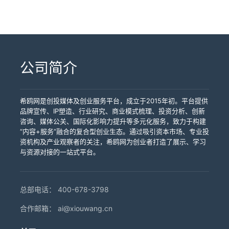
斯达克MarketSite每年举办200至300场敲钟仪
交传播中，多城联动的标题和画面自带话题属
的初次提交素材因未规避窗户区域被退回重做
时间，正好处于美股Q2财报季的高峰期，财经媒
激增超过400%，商务咨询转化率从0.8%跃升至
纳斯达克是全球最具辨识度的科技企业交易平台
一级服务商，深耕该领域9年，已服务几十家上市
式，包括开市钟、收盘钟和IPO庆祝钟。纳斯达克
性，能撬动远超单屏投放的媒体关注度——用当
——这是品牌方在设计前就应了解的关键细节。
体对纳斯达克大楼的镜头密度远高于平日。 对于
2.3%，其中约60%的流量来自海外采购商的主动
之一，其建筑外墙天然携带"品质""全球性""可信
公司、地方政府和数千家企业。除了纳斯达克大
总裁Nelson Griggs在接受采访时表示："IPO日
下流行的说法，这叫"自带流量"。 但必须指出的
将参数翻译成商业语言，三件事最关键。第一，
正在考虑品牌出海的中国企业而言，8月的纳斯达
搜索——不是广告推送，而是采购商在看到登屏
赖"的认知标签。当一个品牌出现在这块高36.6
屏，我们还覆盖全球几十个国家的户外大屏资
是我们最受瞩目也最激动人心的活动之一，公司
一个现实是：多屏联动对服务商的资源网络要求
36.6米高度+弧形结构制造天然的"仰望感"——品
克IPO窗口提供了一个极具性价比的传播时机。
信息后自发搜索验证。环保涂料品牌三清漆
米、亮屏26年的弧形巨幕上，海外受众和采购商
源，能够为地方政府和产业集群提供从排期锁
在这一天获得投资者曝光和品牌扩展，对任何企
极高。每一块海外地标大屏都有独立的运营方、
牌在此亮相天然携带权威性。第二，1800万颗
Attovia和Braveheart Bio的上市只是开始——根
SANQING在6月5日登屏后两周内，来自欧洲和
的第一反应不是"这是一则广告"，而是"这家企业
定、素材合规、现场执行到全球媒体二次传播的
业来说都是极具纪念意义的时刻。"但敲钟台有一
不同的排期规则、各异的素材规范和合规审核流
LED高密度排列，保证正午强光和夜间灯箱两种
据IPO日历，8月还有多起融资规模可观的上市事
中东的经销商主动问询量增长了约60%，多位海
在全球市场拥有存在感"。这种认知框架是任何其
全链路服务。组团出海，找希鸥网。
个硬性门槛：你必须是一家纳斯达克上市公司，
程。能够同时对接纽约纳斯达克、伦敦
公司简介
极端光照下都清晰可辨，白天辨识度不输夜间。
件等待发生。与其在广告预算竞赛中与对手比拼
外经销商在初次接洽邮件中直接附上了大屏亮相
他户外广告位都无法提供的。中国贸促会2025年
或者与纳斯达克建立足够深度的合作关系。 第二
Westfield、东京新宿、首尔江南、迪拜市中心等
第三，日亮18小时意味着同一次投放可同时覆盖
投放金额，不如在"世界十字路口"的时间轴上找到
的现场截图。即食食品品牌"米饭说"MR. RISE在6
调查报告显示，67%的海外B端采购商需要3至6
种通道则是纳斯达克大屏——同一栋大楼外墙高
多个核心屏幕的服务商，在全球范围内都屈指可
白天商务人群和夜间游客与百老汇观众，受众结
一个自带流量的锚点。当全球财经媒体的镜头对
月12日登屏后，Google Trends品牌搜索热度飙
个月验证周期才能建立对供应商的信任。而登屏
36.6米、面积约950平方米的弧形LED巨幕。与
数。这也是为什么"多屏联动"的占比虽然在快速增
构远丰富于单一时段投放。 案例反复验证了参数
准纳斯达克大楼时，你的品牌画面恰好出现在这
升8倍，覆盖全球156个国家和地区。 这三个案例
画面被采购商在初次接触邮件中引用、在
希鸥网是创投媒体及创业服务平台，成立于2015年初。平台提供
敲钟台不同，大屏投放不要求上市资格，不要求
长，但真正能做到全球30国以上覆盖的服务商寥
背后的商业转化力。2026年6月10日，集装箱房
座大楼最醒目的外墙上——这才是品牌传播真正
揭示了一个共同规律：登屏大幅压缩了海外客户
LinkedIn上转发——信任建立的时间被大幅压
品牌宣传、IP塑造、行业研究、商业模式梳理、投资分析、创新
交易所审批，对全球所有品牌开放。Cavco的案
寥无几——资源网络的密度，直接决定了品牌传
屋品牌JJM House登屏后48小时官网访问量飙升
意义上的"花小钱办大事"。 希鸥网国际传媒深耕
从"第一次听说"到"第一次询盘"的信任建立周期。
缩。 三层杠杆叠加，解释了为什么纳斯达克大屏
咨询、媒体公关、国际化影响力提升等多元化服务，致力于构建
例之所以有参考价值，恰恰在于它证明了第二种
播的广度。 希鸥网国际传媒深耕纳斯达克大屏服
400%，转化率从0.8%跃升至2.3%，60%流量来
纳斯达克大屏服务领域9年，是国内最早、最知名
从正常需要3到6个月的信息验证，缩短为登屏后
能以"数万元级"的预算实现远超同等花费的传播效
“内容+服务”融合的复合型创业生态。通过吸引资本市场、专业投
通道的独立价值——作为一家已上市23年的公
务领域9年，是国内最早、最知名的纳斯达克大屏
自采购商自然搜索。环保涂料品牌三清漆
的纳斯达克大屏一级服务商，直连屏幕运营方，
48小时内的主动搜索和询盘。背后的逻辑并不复
率。2026年的实战数据提供了充分验证：6月10
资机构及产业观察者的关注，希鸥网为创业者打造了展示、学习
司，Cavco完全有资格申请敲钟，但它选择将大
一级服务商，已成功服务几十家上市公司、地方
SANQING登屏后两周内，欧洲和中东经销商问询
已成功服务几十家上市公司、地方政府和数千家
杂——在信息经济学中，信号的可信度与其发出
日，集装箱房屋品牌JJM House登屏后48小时官
与资源对接的一站式平台。
屏用于一个与IPO和资本市场叙事无关的品牌时
政府和数千家企业。除了纽约时代广场核心屏幕
量增长约60%。即食食品品牌"米饭说"MR. RISE
企业。我们不仅提供排期锁定、素材合规预审和
成本正相关。一份PDF格式的企业介绍或认证证
网访问量增长超400%，商务咨询转化率从0.8%
刻：庆祝行业荣誉和媒体认可。这意味着，大屏
资源，希鸥网还建立了覆盖全球30余个国家的户
登屏后Google Trends搜索热度飙升8倍，触达
现场执行拍摄，更能帮助品牌精准匹配IPO日历和
书可以被任何人在任何地方生成，其边际造假成
跃升至2.3%，其中60%流量来自海外采购商自然
的使用场景比敲钟台更灵活、更宽泛：它可以服
外大屏网络。从"一块屏"到"一张网"，品牌出海的
156国采购商视野。 一块屏幕的参数，翻译成品
全球财经事件节点，最大化每一次登屏的"同屏红
本几乎为零。而一个品牌在时代广场36.6米高的
搜索——这意味着登屏不仅带来了曝光，还带来
务于品牌荣誉、产品发布、行业展会配合、企业
传播基础设施正在升级——而您的品牌，准备好
牌资产：12层楼高=仰望感，1800万颗LED=全时
利"。除了纽约时代广场的纳斯达克大屏，我们还
总部电话：
400-678-3798
纳斯达克大屏上真实亮相的画面，涉及素材设
了"主动找上门"的精准客户。6月5日，环保涂料
周年等任何需要全球曝光的节点，而不必受限
接入这张网了吗？
段辨识度，弧形结构=多角度覆盖，26年运营=时
覆盖全球30余个国家的户外大屏资源，为企业提
计、排期锁定、现场拍摄和媒体传播等完整链
品牌三清漆SANQING登屏两周内，来自欧洲和中
于"资本市场事件"的叙事框架。 同样的逻辑也在
合作邮箱：
ai@xiouwang.cn
间信誉。对正在准备登屏素材的品牌方而言，读
供从单屏投放到多国联动的完整品牌出海解决方
条，其"不可伪造性"远高于任何电子文件。 当海
东的经销商问询量增长约60%，多位经销商在首
2026年下半年密集上演。7月27日，量子计算先
懂参数是为了确保每一颗灯珠都在为品牌说话
案。上大屏，找希鸥网。
外采购商在Google搜索"品牌名+Nasdaq"并看到
封邮件中附上了大屏亮相的截图。6月12日，即食
驱D-Wave Quantum的CEO Alan Baratz在纳斯
——而不是被窗户遮挡、被强光吞没、被不当设