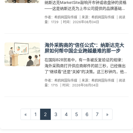
光流量来自时代广场本身的自然人流——品牌只
而宁夏枸杞的登屏效果更直接：央媒的主动报
纳斯达克MarketSite敲响开市钟或收盘钟的资格
认知，为后续的渠道拓展和本地化运营提前铺
率不在一个量级。 值得关注的是，纳斯达克官方
LED灯珠，灯珠间距最密仅20毫米，原始分辨率
台被自发转发。 当然，"同屏红利"并非自动生效
需支付"亮相"的成本，不再为每一个看到它的人额
道、千万级曝光量、行业内广泛传播——这些传
——这是纳斯达克为上市公司提供的品牌基础设
路。一块屏幕可以帮品牌"被看见"，多块屏幕联动
旗下的Blindspot平台已于2026年6月正式上线，
1280×1824像素，支持JPG、PNG、PSD静态素
——它需要品牌主动设计三个关键节点。第一，
外付费。这就是物理位置的杠杆效应：流量是现
播成果的触发点，恰恰是"政府组织"和"产业集
施，自带全球直播和财经媒体报道。那么问题来
的网络才能帮品牌在不同区域"被选择"。 2026年
将大屏投放从传统的"代理预订"升级为"按小时自
材和MP4视频。纳斯达克于1999年启动
排期选择。纳斯达克IPO日历是公开信息，品牌可
作者：希鸥网国际传媒
|
来源：希鸥网国际传媒
|
阅读
成的，成本是固定的，品牌要做的是把素材准备
体"这两个关键词。相比于单体品牌的广告投
了：你还会额外付费，让品牌出现在同一栋大楼
上半年的实战案例已经验证了这一策略的有效
助预订"，单次投放公开定价在1000至5000美元
MarketSite项目，耗资3700万美元，2000年元
量：1729
|
时间：2026年08月04日
以提前锁定与重大IPO相邻的投放时段，最大
好、放上去。 第二层：媒体杠杆——一次登屏等
放，"政府为本地产业在纳斯达克大屏上背书"本身
外墙的纳斯达克大屏上吗？ Cavco Industries的
性。5月中国品牌日期间，健康科技品牌神霸生物
之间。这意味着纳斯达克大屏正在从少数头部品
旦亮屏，建成时为全球最大LED屏，运营已进入
化"镜头共享"概率。比如8月5日至6日Attovia和
于一个"免费全球传播团队"。时代广场是全球200
就是一个自带传播价值的新闻事件。 趋势信号：
答案是：会。 Cavco Industries（股票代码
在登陆纳斯达克大屏的同时，同步覆盖了北京西
牌的专属舞台，变成全球中小企业可负担的标准
第26年。 运营方面，纳斯达克每年向大楼业主
Braveheart Bio的集中上市窗口，就是当前最优
余家主流媒体的常设驻点。纳斯达克大屏位于时
区域品牌国际化的基础设施正在升级 如果把纳斯
CVCO）是一家成立于1965年的预制房屋制造
站和北京地铁1号线的大屏资源，实现了"国际+国
化信任工具——正如20年前ISO认证从大企业专
Durst Organization支付约200万美元租赁费，
质的排期锚点。第二，素材设计。在IPO日登屏，
代广场核心三角区、纳斯达克交易所大楼外立
达克大屏放在更长的产业演进脉络中看，它正在
商，自2003年起在纳斯达克上市，市值约42亿美
内"的三屏联动。三块屏幕面对完全不同的人群
享变成出口标配一样，纳斯达克大屏的"他证"功能
海外采购商的"信任公式"：纳斯达克大
运行时间为早7点至次日凌晨1点，每天亮屏18小
画面风格需要兼具品牌识别度和金融调性——简
面，几乎所有以时代广场为主视觉的全球新闻报
从"头部品牌的展示橱窗"升级为"区域品牌国际化
元。2026年，这家公司做了两件值得关注的事：
——时代广场面向全球商务旅客，北京西站面向
屏如何帮中国企业跨越最难的那一步
正在经历同样的民主化进程。 当"自证"的边际效
时。2026年6月，纳斯达克官方合作伙伴
洁大气的品牌标识配合强视觉冲击力，确保在财
道、财经节目和社交媒体内容中，这块屏幕都处
基础设施"的一部分。对于地方政府和产业集群而
一是入选福布斯"美国最佳中型企业"榜单，二是获
高铁客流，地铁1号线面向城市通勤人群——但合
用持续递减，而"他证"的可及性不断上升，品牌出
Blindspot平台上线自助预订功能——按小时计
经镜头的广角画面中足够醒目。第三，二次传播
在国际B2B贸易中，有一条被反复验证的规律：
于画面的天然焦点位置。这意味着品牌在大屏上
言，传统出海路径——组织企业参展、发布产业
得美国制造业住房协会（MHI）"年度社区影响力
在一起传递的是同一条信息：这个品牌在同时向
海最理性的策略博弈已经非常清晰：与其花30万
费、按时段动态定价，单次投放$1000至
准备。登屏当天需要专业的现场拍摄团队在最佳
海外采购商打开供应商邮件的前三秒，已经做出
亮相的画面，有较高概率被全球媒体的镜头"二次
白皮书、举办招商推介会——正在被一块屏幕重
项目"大奖。为了庆祝这两项成就，Cavco选择了
全球和国内市场发力。智能戒指品牌RingConn的
在展会上追着客户证明自己，不如花十分之一的
$5000，周计划$15000至$40000，无最低消费
机位记录画面，这些素材将在未来数月甚至数年
了"继续看"还是"关掉"的决策。这三秒钟内，他们
捕获"，进入新闻报道、财经分析和旅游内容的传
新定义：展会结束展台就拆了，但纳斯达克大屏
一个独特的传播方式——将自己的品牌标识投放
路径则更加立体：5月5日在纳斯达克大屏首发
预算让一块全球最具辨识度的屏幕替你站台。这
和代理硬性要求。屏幕每小时平均触达13000+人
内持续用于官网、招商PPT、LinkedIn封面和展
判断的不是产品参数或报价，而是一个更基础的
播链条中——品牌无需为这部分媒体曝光额外付
上的亮相画面会留在所有参与企业的官网、社交
到了纽约时代广场纳斯达克大楼外墙的巨幕上。
Gen 3血管健康戒指，同期在全球多个社交媒体
不是广告投放的逻辑，而是信任基建的逻辑——
作者：希鸥网国际传媒
|
来源：希鸥网国际传媒
|
阅读
次，这一变化标志着这块屏幕正在从"渠道封闭"走
会物料——一次投入，长期复用。 从更宏观的视
问题——"这家企业可信吗？"中国贸促会2025年
费。2026年7月17日，《强国智造》栏目携华朋
媒体和招商手册里，成为可反复使用的品牌资
这不是一个"上不了市所以上大屏"的故事。正相
量：1715
|
时间：2026年08月04日
平台进行二次传播，以"线下大屏+线上裂变"的矩
先解决"被信任"的问题，再解决"被选择"的问题。
向"平台开放"。 结构设计里藏着一个常被忽略的
角看，"同屏红利"的背后是中国品牌出海策略的整
发布的一项调查给出了量化答案：67%的海外B端
集团、扬杰电子、科拓生物等六家中国制造业品
产。 纽约时代广场日均人流量超过33万人次，年
反，这是一个"已经上市23年、早已拥有敲钟资格
阵完成了品牌认知的跨越。登屏当日产品全球预
希鸥网国际传媒深耕纳斯达克大屏服务领域9年，
执行要点。弧形半圆柱造型使屏幕可从多角度被
体升级。2026年上半年，登陆纳斯达克大屏的中
采购商在首次接触中国供应商时，需要3到6个月
牌集体登屏，据品牌方披露，相关报道在300余
客流量逾1亿人次，全球超过200家媒体在此设有
的企业，仍然选择为纳斯达克大屏付费"的故事。
售量突破预期，海外社交媒体讨论量环比增长超
是国内最早的纳斯达克大屏一级服务商，已服务
看到——百老汇大道正面和第七大道斜向均有清
国品牌数量较去年同期增长超过40%，覆盖储
的信息验证周期才能建立初步信任。对于大多数
家欧美媒体中传播扩散——品牌支付一次亮相费
驻点。中国贸促会2025年数据显示，67%的海外
它揭示了一个被很多人忽略的事实：纳斯达克大
过300%。 多屏联动还有一个常被忽略的传播杠
数十家上市公司、地方政府和数千家企业。除了
晰画面，有效触达面积远超平面LED。但屏幕表
能、涂料、模块化建筑、食品、美妆科技、工业
中国中小企业而言，这意味着从第一封询盘邮件
用，获得数百家媒体的免费二次传播，这也解释
B端采购商在首次接触中国供应商时需要3至6个
屏从来不是敲钟仪式的"低配版"或"替代品"，而是
杆：它本身就是一条新闻。单屏投放依赖的是"场
纳斯达克大屏，我们在全球30余个国家拥有户外
面分布着30个方形窗户（大楼内部康泰纳仕集团
自动化、数字经济、半导体等十余个行业。7月17
到签订合同之间，横亘着一道以"月"为单位的信任
了为什么越来越多品牌将登屏画面复用为官网首
«
1
2
月的验证周期才能建立初步信任。一个产业集体
3
4
5
6
7
»
一种独立的、有独特价值的品牌传播资产。 要理
景曝光→二次传播"的裂变链路，而"某品牌在纽
大屏资源网络，帮助品牌实现从单屏亮相到多国
办公采光窗），素材设计时必须将Logo和核心文
日，《强国智造》栏目携华朋集团、扬杰电子、
鸿沟。 然而2026年上半年的实战数据揭示了一条
页、LinkedIn头图、展会手册封面——一次成本
在纳斯达克大屏上的亮相，相当于用15秒为整个
解这一点，需要先厘清时代广场纳斯达克大楼提
约、伦敦、东京同步亮相"这一事实的新闻性，远
联动的信任矩阵搭建。
字精准避开这些遮挡区域，否则画面中会出现"断
科拓生物等六家制造业品牌集体亮相，引发超过
更短的路径。集装箱房屋品牌JJM House于6月
投入，多项传播资产产出。 第三层：品牌杠杆
集群完成了一次全球可见的信任预加载。 希鸥网
供的两种品牌曝光通道。第一种是敲钟台——纳
超"某品牌在纽约登屏"。在国际媒体通稿分发和社
头""缺字"的情况。一线服务商统计显示，约30%
300家欧美媒体报道——这六家企业选择的登屏
10日登陆纳斯达克大屏后，48小时内官网访问量
——纳斯达克的金融权威性为品牌做"信用背书"。
国际传媒作为国内最早、最知名的纳斯达克大屏