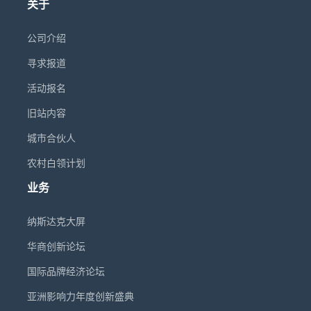
关于
宴为定向邀请制，汇聚AI应用层企业创始人、转
型企业主、硬科技投资人及产业园区代表等300
余位行业核心人士，是深度交流与资源对接的高
公司介绍
质量场景。论坛将于7月31日14:00-20:00在南京
世茂滨江希尔顿酒店举行。如希望现场聆听桂仲
寻求报道
成博士的分享、参与晚宴交流或了解论坛更多信
息，欢迎关注“希鸥网”或访问论坛官网
活动报名
（xiouwang.cn/cies）获取报名方式。
旧站内容
城市合伙人
农村白领计划
业务
纳斯达克大屏
华商创新论坛
国际品牌经济论坛
亚洲影响力年度创新盛典