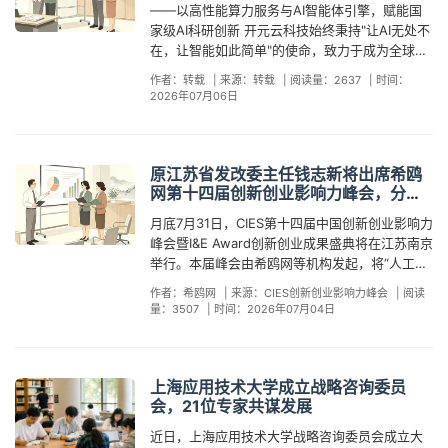
（中学部） 荣膺。两校优胜队伍将联同其他优胜
历时7个月起草审定了《婚礼酒店（婚礼堂）等级
——以高性能算力服务与AI智能体引擎，赋能国
个国家关于多元包容与传承的最美注脚。 正如组
落地、生成式AI应用、数字经济融合发展等前沿
者最核心的时代命题。作为“品牌逻辑论”的创立
队伍，获推荐参加今年9月在内地举行的全国总决
划分及评定规范》标准并成功发布，发起全国婚
家级AI科研创新 开元云科技始终秉持"让AI无处不
织者所言，舞狮“远不止是一场表演”，它是一种社
热点展开深度研讨。活动将延续多元专业的举办
者，阿灯老师出席本次峰会，将为AI时代的品牌
赛。香港赛马会将赞助优胜队伍的学生前赴内
礼酒店等级评定工作，已在江苏、安徽、湖北、
在，让智能如此简单"的使命，致力于成为全球领
区凝聚力的催化剂。它提醒我们，无论肤色如
形式，设置主题演讲、高端圆桌对话、行业报告
战略构建与商业模式创新提供系统性方法论指
地，与各地精英切磋交流，为港争光。主礼嘉宾
山东、湖南、浙江等省份开展，申报评级企业涵
先的AI智能体服务运营商。2026年6月，公司成
何，这种庆祝“自由与乐观”的精神，是任何人、任
发布、创新成果展示、年度双创奖项盛典等多个
引，助力参会企业在人工智能浪潮中找准品牌定
作者：转载
|
来源：转载
|
阅读量：2637
|
时间：
云集 国家教育部及香港教育局局长致辞勉励学子
盖酒店集团、餐饮集团、艺术中心和旅游景区。
功中标北京智源人工智能研究院"KT二期第一批算
何社群都可以共同拥抱的财富。在250年的历史
核心环节，全方位、多角度解读当下创新创业新
2026年07月06日
位、构建竞争壁垒。本次峰会由希鸥网与中国创
国家教育部语文应用管理司杨鸿司长透过视频致
他还参与编写了《中国婚礼堂年鉴》《婚礼堂自
力租赁Ⅰ项目"标段5，以第一中标候选人的身份脱
长河中，亚裔美国人从被边缘化的旁观者，变成
形势、新机遇与新挑战。作为本次峰会的重磅亮
新创业影响力峰会组委会联合主办，联合主办单
辞时表示，本届中华经典诵写讲大赛全国报名人
动化运营应用手册》《餐饮酒店转型婚礼堂运营
颖而出，将为智源研究院提供高性能算力资源调
了庆典中最亮眼的焦点之一，这一路走来的变
点，活动汇聚了行业顶尖大咖与优质产业资源，
位包括南京财经大学企业发展战略研究所、亚洲
数已突破500万，成为极具影响力的全国性公益
红宝书》等权威书籍，为行业标准化、规范化发
度、AI智能体引擎及专业运维保障服务。此次中
迁，本身就是一部生动的美国公民史。 2026年7
特邀资深行业专家、知名企业家、头部投资机构
国际品牌研究院（香港）、金鸥斯瑞大数据研究
品牌赛事。他强调，教育部与国家语委创办此项
展提供依据。在资本与产业联动方面，郑荣翔担
标项目聚焦智源研究院科研级算力与智能化应用
月4日，全美舞狮庆祝美国独立建国250周年当
原江苏省发改委主任钱志新将出席希鸥
代表莅临现场分享真知灼见，其中重量级嘉宾将
院等权威机构。峰会将设置主题演讲、高端圆桌
大赛，正是以点铸魂育人，引导青少年热爱中华
任中国宴会联合发展共同体常务副理事长、全国
需求，服务内容涵盖大规模算力租赁、智能资源
网第十四届创新创业影响力峰会，分享
天，一份沉甸甸的《美国250年华人影响力排行
围绕“创建AI原生企业”等前沿议题输出专业观点，
对话、行业报告发布、创新成果展示及年度I&E
经典，增强文化自信。杨司长期许香港学生在诵
婚礼堂发展投资资金联合管理人，2021年起牵头
调度、AI产业引擎赋能及高可用、高安全的运维
“创建AI原生企业”前沿观点
榜》也在华盛顿DC重磅发布。这份迟到的历史正
为企业转型、创业创新提供新思路与新方向。同
Award双创奖项盛典等多个核心环节。线上传播
月底7月31日，CIES第十四届中国创新创业影响力
读中致敬先贤，体悟文化精髓，并在全国舞台上
在多省市落地婚礼堂投资项目，为行业资本运作
保障体系。北京智源人工智能研究院自2018年成
名书由南方系媒体人发起，联合近百家国际智
时，峰会将集结全国各地的创新企业、创业精英
预计覆盖200万人次。目前峰会已进入筹备冲刺
峰会暨I&E Award创新创业成果盛典将在江苏南京
展现香港青少年的博学与笃行。香港教育局蔡若
与规模化发展搭建桥梁。本次峰会以“创建AI原生
立以来，已成为国内人工智能领域顶级新型研发
库、海内外华文媒体、知名华人社团、专业人士
与产业从业者，打造集思想碰撞、资源对接、成
阶段，各界行业从业者、创业者、投资人可积极
举行。本届峰会由希鸥网等机构发起，将“人工智
莲博士JP亲临主礼并致辞，她指出教育局一直致
企业”等前沿议题为核心，郑荣翔的出席将为峰会
机构，先后发布"悟道""悟界"系列大模型，开源模
及社区代表，展开了一场为期半年的考证。经过
果转化于一体的沉浸式创投交流场景，助力参会
报名参与。查看活动详情~活动报名~
能赋能产业升级”作为重要方向，重点关注大模
力提升学生的普通话能力，同时高度重视中华文
带来甜蜜经济与幸福产业的独特视角。作为深耕
型数量超过200个，全球累计下载量突破10亿
资料征集、史料核查、公众讨论和推委会评审的
作者：希鸥网
|
来源：CIES创新创业影响力峰会
|
阅读
者精准对接产业链、资金链、人才链资源。多年
型、生成式人工智能、AI应用落地等热点领域。
化的学习与传承，鼓励更多学校积极参与语文活
甜蜜经济十三年的行业观察家与实战派领军人
次，孵化企业智谱港股上市后市值已超8000亿港
量：3507
|
时间：2026年07月04日
层层筛选，最终从1300多组候选对象中，推选出
来，希鸥网深耕创投领域，持续深耕创新创业服
作为本次峰会的重磅嘉宾，数字经济专家、南京
动。第二届中华经典诵读大赛召集人彭楚夫先生
物，他将与来自全国各地的行业领袖、创新企业
元，多项研究成果近年发表于《Nature》
250组个体人物与代表性群像。它不只是一串耀
务赛道，已成功举办多届全国性创新创业峰会，
大学教授、博士生导师、江苏省发改委原主任钱
MH致辞时表示，本赛事旨在为学校与学生搭建展
家、专家学者及投资机构代表同台对话，共同探
《Science》等国际顶级期刊。此次合作标志着开
眼的名字，更是一部用250组个体人物与代表性
足迹遍布国内多个核心城市，积累了丰富的行业
志新将出席大会并作主题分享，围绕 “创建AI原生
示语文素养及文化底蕴的高规格舞台，藉诵读经
讨人工智能时代甜蜜经济产业的转型升级路径。
元云在教育科研战略场景中的深化布局，也是与
群体血肉写就的美国华人奋斗史，一次对两个半
资源与办会经验，搭建起覆盖全国的创业社群与
企业”发表前沿见解。钱志新是我国宏观经济与数
典，深化青少年对中华文化的认同与归属。是次
业内分析认为，随着AI技术加速渗透各行各业，
上海应用技术大学成立战略咨询委员
国家级AI研究机构实现强强联合的重要里程碑，
世纪尘封记忆的系统性打捞与正名。
创投对接体系。本次落地南京举办峰会，将充分
字经济领域的权威专家。他曾出任江苏省计划与
大赛亦获中联办、外交部驻港特派员公署国际
会，21位专家共谋发展
甜蜜经济产业——从婚恋社交、婚礼策划到家庭
充分验证了公司在AI基础设施与智能体应用领域
依托长三角产业优势与创新底蕴，深度挖掘区域
经济委员会主任、江苏省发展改革委主任，长期
部、民政及青年事务局代表，以及逾70个支持机
服务——正面临深刻的数字化变革。郑荣翔此次
的综合服务实力。面向未来，开元云将坚守"卓
近日，上海应用技术大学战略咨询委员会成立大
创新创业潜力，激活长三角地区科创活力，助力
从事宏观经济管理和企业管理，从宏观与微观的
构的代表亲临见证荣耀时刻，场面隆重。各界携
出席峰会圆桌对话，将分享甜蜜经济全产业图谱