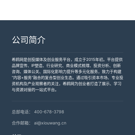
认真梳理吸纳专家意见建议，建立意见、任务、
AI能力中心统领AI建设；构建AI技术底座并进行本
香港分赛由国家教育部、国家语委主办，香港教
动检测机器人（全球首创产品）、车载式智能检
成果闭环落实机制。同时依托专家咨询平台，搭
地化部署；建设企业数据中心形成海量知识库；
育局与GAPSK语文推广委员会合办，是教育部唯
测系统、桥梁斜拉索检测机器人、地铁隧道检测
建多方资源联动桥梁，健全常态化协同工作机
组建覆盖所有部门及员工的智能体网络；选择业
一在港举办的全国性赛事。本届以「赓续文脉，
机器人等系列产品，并在北京大兴国际机场、澳
制，推动咨询成果转化为办学治校务实举措。孙
务痛点作为最小突破点；重构AI工作流提升人机
典耀中华」为主题，吸引逾170支中小学队伍、超
门国际机场、意大利罗马国际机场等国内外70余
宝国在总结时强调，学校要坚守本科教育根本，
协同能力；变革企业组织适应AI工作需求；最终
过2000名学生参赛，较上届150队再创佳绩。赛
座机场及20个省市上百条公路上实现工程应用。
以博士点建设为龙头实现办学层次新提升。希鸥
实现企业的全面AI化。钱志新还指出，企业应用
事旨在推广国家通用语言文字，于一国两制下深
截至目前，圭目机器人已累计申请专利428项
网认为，上海应用技术大学成立战略咨询委员
公司简介
AI转型通常经历三个阶段：第一阶段是AI单点提
化香港青少年对中华文化的理解，厚植家国情
（发明专利240项），累计授权专利240项（发明
会，是地方高校汇聚高端智力资源、深化产教融
效，第二阶段是AI嵌入业务工作流，第三阶段是
怀；同时搭建与全国优秀学子交流的平台，助其
专利65项）。公司先后获得科技部重点研发计划
合的积极尝试。这一举措有助于学校在AI赋能、
AI成为基座。从外生到原生，从技术工具到发展
拓展视野、提升学艺修养，为培育具全球竞争力
“智能机器人”专项、国家自然科学基金重点项目等
产业合作等领域精准发力，为培养应用型人才、
底座，这是一场发展范式的根本性变革。第十四
的文化艺术人才奠定坚实基础。附件 (活动精彩相
支持，相关产品入选中国民航局机场新技术名录
希鸥网是创投媒体及创业服务平台，成立于2015年初。平台提供
服务区域经济发展提供智力支撑，也体现了高校
届中国创新创业影响力峰会由希鸥网等发起，得
片)：教育部语文应用管理司杨鸿司长透过视频致
指南及科技部“十三五”国家科技计划成果。桂仲成
品牌宣传、IP塑造、行业研究、商业模式梳理、投资分析、创新
在创新创业生态中的主动作为。第十四届中国创
到南京财经大学企业发展战略研究所等机构大力
辞，期许香港学子在诵读中致敬先贤，体悟文化
博士为清华大学机器人专业博士，具有20年机器
咨询、媒体公关、国际化影响力提升等多元化服务，致力于构建
新创业影响力峰会南京会议将在7月31日举办。本
支持，已连续举办多年，是国内创新创业领域具
精髓香港教育局局长蔡若莲博士JP致辞，勉励香
人技术研发和管理经验。他曾表示：“我们会坚持
“内容+服务”融合的复合型创业生态。通过吸引资本市场、专业投
文整理自网络，将同步发布至希鸥网创投联盟平
有较高影响力的品牌活动之一。本届峰会落地南
港学子学习与传承中华文化第二届中华经典诵读
把论文写在祖国大地上，坚持自主创新，敢于攻
资机构及产业观察者的关注，希鸥网为创业者打造了展示、学习
台，包括希鸥网、斯贝瑞品牌资讯、创新日报、
京，将围绕人工智能与实体经济深度融合展开多
大赛香港分赛召集人彭楚夫先生MH致谢辞，感谢
坚克难，勇于推动基础设施运维数智化变革”。本
与资源对接的一站式平台。
金鸥财经、AI联播网、华商资讯、AEX美讯社、
场主题论坛与圆桌对话。钱志新教授的到来，无
各界支持主礼嘉宾为「第二届中华经典诵读大赛
次论坛以“重落地、真务实、强链接”为核心宗旨，
锐CEO网、创业百科等平台。 如需修改或发布文
疑将为与会者带来关于AI原生企业创建的系统性
香港分赛」决赛揭开序幕主礼嘉宾与各界贤达及
聚焦AI技术在千行百业的商业化落地。届时将有
章，请加微信号：xiou618
思考与实践指引，助力企业在人工智能时代抢占
评审团大合照，见证香港分赛圆满举行嘉宾及比
10家已实现规模化盈利的AI企业进行9分钟“脱水
发展先机。戳我活动报名！
赛队伍大合照小学组冠军队伍代表接受嘉宾颁奖
总部电话：
400-678-3798
版”实战演讲，以及10个新锐AI项目的闪电路演。
表扬，尽展青年学子风采中学组冠军队伍代表接
桂仲成博士的主题分享将是本次论坛的亮点之
合作邮箱：
ai@xiouwang.cn
受嘉宾颁奖表扬，展现香港学子的文化素养及才
一。除主题分享外，桂仲成博士还将出席论坛同
华
期举办的高端晚宴暨I&E Award年度颁奖典礼。晚