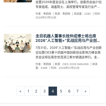
越、开放、创新"的核心价值观，依托自主研发的
会暨2026年度会议在上海举行。该委员会由21位
本土企业转型升级、创新发展。据悉，本次峰会
结合上指导地区经济的改革和发展。退出行政岗
手支持 延续文化薪火本届赛事得以圆满举行，有
的前沿洞察，为AI技术与幸福产业的深度融合提
AI产业引擎与全栈AI解决方案体系，高质量交付
专家组成，涵盖院士、高校管理专家及行业产业
目前已进入筹备冲刺阶段，各界行业从业者、创
位后，钱志新任教于南京大学，主要研究数字经
赖国家教育部、国家语委、香港教育局、中联
供系统性思考框架，助力产业在人工智能浪潮中
本次项目，全力支撑智源研究院科研基础设施与
领军人才，其中行业产业专家占比超过一半。此
业者、投资人可积极报名参与。本次盛会不仅是
济、新经济、新商业模式、产业金融等领域，已
办、首席赞助香港赛马会及中国太平（香港）有
实现跨越式发展。据悉，本次峰会由希鸥网主
作者：希鸥网
|
来源：希鸥网
|
阅读量：2282
|
时间：
智能应用持续升级。同时，公司将通过技术赋能
举旨在构建“产业引领+学术协同+政策支撑”的智
行业思想交流的盛宴，更是创新创业成果展示、
出版相关著作近30本。近年来，钱志新持续深耕
2026年07月03日
限公司等赞助单位、支持单位对活动的大力推动
办，目前已进入筹备冲刺阶段。峰会设置主题演
与生态共建，推动产业智能化升级，向着"全球领
库模式，为学校发展提供战略指导。希鸥网观察
资源互通共享的重要载体，将持续助力中国创新
人工智能与产业发展的融合研究，在多个场合围
及支持。GAPSK语文推广委员会表示，未来将继
讲、高端圆桌对话、行业报告发布、创新成果展
先的AI智能体服务运营商"的战略目标扎实前行。
到，委员会主任委员由中国工程院院士、北京工
创业生态迭代升级，为实体经济高质量发展注入
绕“人工智能+”行动、AI大模型技术演进、智能体
续努力推动更多年轻一代领略传统文化之美，让
示及年度I&E Award双创奖项盛典等多个核心环
商大学原校长孙宝国担任。院士团队还包括任发
源源不断的科创动能。
应用等主题发表重要演讲。他提出的“五新”要素
经典诵读之声在小区及校园回响，传承文明薪
节，预计将吸引全国各地的创新企业、创业精英
政、朱美芳、杨为民、陈坚、卿凤翎、张友军等
圭目机器人董事长桂仲成博士将出席
——新工具、新能力、新伙伴、新资产、新人才
火。关于GAPSK语文推广委员会：GAPSK语文推
与产业从业者齐聚南京。各界行业从业者、创业
多位两院院士。委员团队则汇聚了上海交通大
2026“人工智能+”实战应用与产业创新
——已成为AI赋能产业发展的经典分析框架。在
广委员会，倡导中文及普通话教育的非牟利机
者、投资人可积极报名参与。
学、复旦大学、上海科技大学、北京航空航天大
论坛
本次峰会上，钱志新将重点聚焦“创建AI原生企业”
构，多年来举办包括讲座、交流、测试及培训等
7月31日，2026“人工智能+”实战应用与产业创新
学等多所高校的专家学者及行业头部企业负责
这一前沿命题。在他看来，AI原生企业不是简单
大型公益语文推广及文化交流活动的推普平台之
论坛暨CIES第十四届中国创新创业影响力峰会南
人。上海应用技术大学党委书记郭庆松在致辞中
地在传统企业中应用AI技术，而是“将AI作为第一
一。活动获得国家教育部和香港教育局的大力支
京会议将在南京世茂滨江希尔顿酒店举行。圭目
表示，成立战略咨询委员会是学校主动对接国家
性原理，由AI原生设计，从基因里就是智能新企
持包括全港杰出普通话教师嘉许礼、中华经典诵
机器人董事长兼CEO桂仲成博士确认出席本次论
战略与区域发展需求的战略抉择。学校将委员会
作者：希鸥网
|
来源：CIES-2026-NANJING
|
阅读
业” 。AI的单项应用是外接的，作用有限；而AI原
读港澳展演会、中国经典故事演说比赛、全港亲
坛，并将带来主题分享。圭目机器人成立于2016
定位为最高战略咨询组织，期待其成为办学定位
量：5498
|
时间：2026年07月02日
生企业是内生的，使AI成为企业发展的底座。他
子普通话讲故事比赛、教师同心行等丰富多彩的
年，是一家专注于AI、大数据、机器人技术在基
的“把关人”、改革发展的“智囊团”和链接资源的
提出，AI原生企业有三大组成：一是海量知识
语言文化活动。GAPSK也积极推动普通话水平考
础设施领域深度应用的国家高新技术企业。公司
“架桥人”。大会审议通过了《上海应用技术大学战
库，将企业长期积累的知识、经验、数据汇集成
试和全港普通话朗诵比赛。过去十余年，服务超
在成都设立研发运营中心，在上海、北京、江
略咨询委员会章程》，明确委员会为学校办学定
共享知识库，构建源源不断的数据飞轮；二是专
过千间中小学及幼儿园，参与认证及相关活动的
苏、辽宁建立营销基地，在安徽设立生产工厂。
位、战略规划、重大改革事项的最高咨询指导机
属大模型，将基础大模型作为AI底座，创建企业
学生及青少年超过二十余万人，成为港澳地区推
作为国内一流的巡检机器人装备制造商与国际领
«
1
2
3
4
5
6
7
»
构。副校长王占勇汇报了学校深化综合改革方案
专属大模型；三是智能体网络，应用智能体实施
动中文普通话水平提升的重要力量。GAPSK也成
先的道路数据服务商，圭目机器人致力于引领重
及“十五五”事业发展规划，委员们围绕改革发展核
人机协同智能，成为自主进化的智能体企业。在
为学校、家长、学生信任的教育品牌。关于第二
大基础设施由传统人工养护模式向智能化、有预
心议题展开深度研讨。校长汪小帆表示，学校将
具体构建路径上，钱志新提出了八项部署：建立
届中华经典诵读大赛：第二届中华经典诵读大赛
见性精准养护模式变革。公司已推出道面健康自