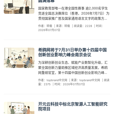
日，二者合二为一，正是美式“熔炉”最生动的注
圆满落幕
的背景下，阿灯先生敏锐洞察时代变革，开创性
的《甜蜜经济研究院》正式发布“甜蜜经济全产业
分先后）:「杰出上市企业大奖 2025」【企业管
脚。 超越血统的“公共舞步” 最有趣味、也最引发
地提出了“品牌逻辑论”。该理论体系与20世纪70
国家教育部唯一在港全国性赛事 逾2,000名学生
图谱”，系统定义了以浪漫情感、家庭幸福为核心
治大奖】中国海外发展有限公司 股份代号:
反思的故事，发生在爱达荷州博伊西。在这里的
年代的“品牌定位理论”、80年代的“品牌权益论”并
竞逐全国总决赛席位（香港，2026年7月7日）为
内核的甜蜜经济产业体系。该图谱整合「婚、
00688【企业管治大奖】华润啤酒（控股）有限
“库纳功夫”舞狮队中，成员并非亚裔，而是由不同
称为应对经济不确定环境下的“三大实战品牌理
贯彻国家推广普及国家通用语言文字的政策方
恋、购、影、宴、住、游、娱」八大核心维度，
公司 股份代号: 00291【企业管治大奖】中国神
族裔背景的美国人组成。他们因为对武术与艺术
论”。其核心架构——智慧吸引力模型、资源共生
针，传承发展中华优秀语言文化，由国家教育
串联婚前—婚中—婚后—全家庭周期，形成涵盖
威药业集团有限公司 股份代号: 2877【业绩表现
的热爱走到一起，舞狮对他们而言，不再仅仅是
作者：转载
|
来源：转载
|
阅读量：2228
|
时间：
理论、创意阿米巴模式，为企业提供了穿越周
部、国家语委主办，香港教育局及GAPSK语文推
60余个细分行业的全生命周期、复合型幸福产业
大奖】金蝶国际软件集团（香港）有限公司 股份
2026年07月07日
文化的传承，更是团队精神、体能训练与共同快
期、实现确定性增长的系统性解决方案。凭借卓
广委员会合办，首席赞助香港赛马会及中国太平
集群。图谱构建了清晰的四级产业架构：前置赛
代号: 0268【企业管治大奖】越秀交通基建有限
乐的源泉。 这恰恰契合了美国华人历史学会本次
越的行业贡献，阿灯老师于2019年在博鳌亚洲论
（香港）有限公司，以及其他机构赞助的「第二
道·恋爱社交经济聚焦情感缔结与浪漫互动需求；
公司 股份代号: 1052「第二十六届资本杰出企业
活动的主旨——“全美舞狮”不仅是亚裔的独角戏，
坛国际会议中心荣获《中国商报》与《环球时
届中华经典诵读大赛香港分赛」，已于6月27日假
核心赛道·婚嫁仪式经济作为甜蜜经济核心支柱与
成就奖」【杰出财富管理】瑞士尊贵理财【杰出
而是邀请全美不同背景的人民共同参与的公共庆
报》联合颁发的“中国文化产业创新人物”大奖；此
香港会议展览中心举行决赛及颁奖礼。本届赛事
产业基本盘，涵盖婚姻登记、婚俗文化、婚嫁服
希鸥网将于7月31日举办第十四届中国
中西成药品牌代理商】潮发贸易有限公司【杰出
典。在跨文化的碰撞中，舞狮这门古老的艺术褪
后接连斩获2021年金梧奖“年度品牌卓越创新人
选拔出的优胜队伍，将有机会代表香港参与今年9
务、影像纪实、美容造型、服装礼服、宴会餐
创新创业影响力峰会南京会议
5G专用网络】HKT Enterprise Solutions【杰出
去了“异域风情”的刻板印象，成为了构筑社区情
物”及2024年金势奖“年度营销人物”，并被《财联
月举行的「第八届中华经典诵写讲大赛」全国总
饮、婚嫁好物等八大领域；延伸赛道·浪漫休闲经
人工智能应用方案供应商】香港电讯【杰出贵金
感、增进理解的通用语言。通过合作、信任与纪
为深耕创新创业生态、赋能产业数智化升级，汇
社》认证为“品牌营销实战专家”。他主导的项目屡
决赛诵读项目，标志着香港在传承中华文化方面
济围绕新婚度假与浪漫体验升级；全域赛道·家庭
属交易商】汉声集团有限公司【杰出医疗器械方
律，这些不同种族背景的表演者们，在鼓点中找
聚全国创新力量助推区域经济高质量发展，希鸥
获行业顶级殊荣，服务版图覆盖新能源、美业、
迈出坚实一步。决赛现场精彩纷呈 精英队伍同台
幸福经济作为长效增长引擎，覆盖婚姻经营、亲
案】业聚医疗集团控股有限公司
到了共同的目标。 从历史中走来，向主街道走去
网重磅官宣，第十四届中国创新创业影响力峰会
金融等多个高增长赛道，深谙线上线下共生逻
竞技展现经典诵读魅力作为国家教育部唯一在香
子养育、宠物陪伴、家装家居、家庭出行、健康
美国250周年庆典，通常被解读为对“建国叙事”的
南京会议将于7月31日在南京世茂滨江希尔顿酒店
辑，擅长通过重塑品牌内在逻辑精准激活市场动
港举办的全国性比赛，本届赛事反应热烈，共吸
疗愈等全生命周期家庭生态。同时，图谱还系统
作者：topbrand中文网
|
来源：topbrand中文网
|
阅读
重温。“全美舞狮”给出了一种更为柔软、更具烟火
正式启幕。本次峰会暨年度I&E Award双创奖盛
能，曾多次操盘助力服务企业实现千万级投资引
引全港逾170支中小学队伍、超过2,000名学生报
量：2375
|
时间：2026年07月07日
梳理了数字化服务、供应链体系、人才服务、行
气的答案：美国的故事不只在华盛顿特区的纪念
典，历经多届沉淀升级，已然成为国内创投领域
入与营收跨越式增长。此外，阿灯先生还参与编
名参与。经严格遴选，28支精英队伍晋身决赛同
业组织、政策赋能等五大支撑配套产业。自2018
碑里，更在旧金山、戴德伍德的街头、布里斯托
极具影响力的标杆性行业盛会，持续为创业者、
写了《品牌战略与管理》《大学生创新创业简明
台竞技，以普通话诵读中华经典，展现中华文化
年起，郑荣翔带领团队连续8年发布《中国结婚&
尔的游行纵队以及威奇托或拉斯维加斯的社区广
企业家、投资机构搭建高效链接、深度交流的优
实践教程》等高校教材，将前沿商业实战反哺于
的深厚底蕴与展现香港学子的文化素养及才华。
宴会产业发展报告》，累计近50万字，被誉为行
场中。在2026年这个特殊的独立日，当那一头头
质平台。本届峰会以“创新驱动·赋能未来”为核心
学术教育。伴随全球人工智能从小模型、大模型
开元云科技中标北京智源人工智能研究
经过激烈角逐，小学组冠军由油麻地天主教小学
业“风向标”；2026年报告正式升级为《中国“甜蜜
身披红白蓝的瑞狮跃动于全美各地的游行队伍
主题，紧扣新质生产力发展趋势，聚焦人工智能
向“产业深水区”加速迈进，如何将AI技术转化为企
院项目
（海泓道） 夺得，中学组冠军则由圣保禄学校
经济”产业发展报告》。在标准制定方面，郑荣翔
中，我们看到的不仅是一场精彩的表演，更是一
赋能产业升级的核心赛道，重点围绕大模型技术
业真实的生产力与现金流，已成为广大创新创业