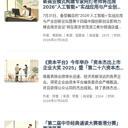
确认出席本次峰会，并将参与圆桌对话环节，与
新商业模式构建专家阿灯老师将出席
行队伍中。古老的东方“活态非遗”与最根正苗红的
现场嘉宾共同探讨AI时代甜蜜经济与幸福产业的
2026“人工智能+”实战应用与产业创新
美国公民传统相遇，画面充满戏剧张力。 而在南
创新机遇。郑荣翔毕业于南京邮电大学，早年拥
论坛
达科他州的戴德伍德，这种张力多了一份历史的
7月31日，备受瞩目的“2026‘人工智能+’实战应用
有互联网与媒体行业从业经历，曾任苏宁易购集
厚重——当地史料记载，早在1888年，华人居民
与产业创新论坛暨第十四届中国创新创业影响力
团总部数据分析师、品途媒体集团城市负责人，
就曾与邻居一同庆祝独立日。将近140年后的今
峰会南京会议”将在南京世茂滨江希尔顿酒店盛大
具备扎实的数据分析、行业研究与商业运营思
天，当戴德伍德作为美国250周年庆典的一部分
启幕。据悉，新商业模式构建专家、品牌营销实
维。自投身甜蜜经济与幸福产业以来，截至2026
作者：希鸥网
|
来源：组委会
|
阅读量：2675
|
时间：
重新迎来舞狮，我们震撼地发现：亚裔美国人参
战专家、“品牌逻辑论”创立者阿灯老师已确认出席
年已深耕13年，始终聚焦行业发展趋势、商业模
2026年07月08日
与美国公民节庆绝非新事，从1852年的旧金山到
本次峰会，并将与现场300余位AI从业者、转型企
式创新与产业融合升级，积累了极为丰富的一线
1911年的纽约，华人的身姿早已融入美利坚的欢
业创始人、硬科技投资人及产业领袖深度交流。
实战经验与行业资源。作为行业领军人物，郑荣
呼声之中。美国华人历史学会董事David Lei说，
本届峰会以“创新驱动·赋能未来”为核心主题，紧
翔身兼多重重要职务：他是《甜蜜经济研究院》
舞狮非常独特，它能带来很多欢乐，也能培养团
扣新质生产力发展趋势，聚焦人工智能赋能产业
《资本平台》今年举办「资本杰出上市
创办人、《结婚产业观察》创始人，搭建起国内
队合作和纪律性。这不仅是为了纪念过去，更是
升级的核心赛道。论坛以“重落地、真务实、强关
企业大奖 2025」暨「第二十六资本杰
极具影响力的产业资讯、研究与资源对接平台；
为了提醒我们，只要一个群体选择铭记历史，历
联”为宗旨，围绕大模型技术落地、生成式AI应
出企业成就奖」
同时担任中国烹饪协会婚礼宴会专业委员会副主
借着表扬业绩增长迅速、经济贡献深远的各界企
史就会继续存在。 红白蓝的瑞狮：身份认同的“和
用、数字经济融合发展等前沿热点展开深度研
席、中国传统文化促进会结婚产业工作委员会副
业。得奖企业由资本平台编务委员会严格甄选，
而不同” 最引人注目的视觉符号，出自宾夕法尼亚
讨。作为峰会的重磅嘉宾，阿灯先生将以其深厚
秘书长，参与行业顶层规划与规范制定；他还是
并且获得公众认同的杰出成就。除了表扬杰出表
州费城——舞狮团队特意为250周年庆典定制了
的理论功底与丰富的实战经验，为与会者带来关
国家婚礼宴会职业技能标准制定专家、全国婚礼
现的企业外，更希望透过不同成功企业的分享，
红、白、蓝三色的爱国狮子和龙袍。 这不仅仅是
于AI时代品牌建设与商业模式创新的深刻洞见。
作者：转载
|
来源：转载
|
阅读量：2504
|
时间：
酒店（婚礼堂）等级评定工作小组组长，牵头开
令公众、投资者及同业认识得奖企业过往一年的
色彩的叠加，更是一种身份政治的诗意表达：舞
阿灯老师是新时代品牌建设与商业模式创新领域
2026年07月08日
展婚礼酒店分等定级评审工作；此外，他担任全
努力及成就。在众多实力雄厚、声誉昭著的企业
狮象征着勇气、智慧与祥瑞，而当它披上星条旗
的领军人物，兼具深厚的学术理论功底与丰富的
国民政职业教育教学指导委员会婚庆服务专委会
当中，今年有 5 间杰出上市企业及 6 间杰出企业
的色彩，它宣告了一个朴素的真理——亚裔美国
实战操盘经验。他毕业于复旦大学，获工商管理
委员、多所民政职业院校客座教授/特聘专家、中
脱颖而出。在此，谨恭贺得奖企业业务蒸蒸日
人不必在“成为美国人”和“保留文化根脉”之间做二
硕士学位（MBA），并曾担任传媒公司顾问合伙
国金钥匙婚礼酒店行业发展顾问，同时是央视财
上，继续成为本地经济增长的动力引擎，为社会
选一。舞狮是他们的传统，而7月4日是他们的节
「第二届中华经典诵读大赛香港分赛」
人。在商业环境历经疫情重塑、AI技术席卷全球
经访谈婚庆行业专家。2026年5月，郑荣翔创办
繁荣作出贡献！热烈祝贺以下得奖企业 （排名不