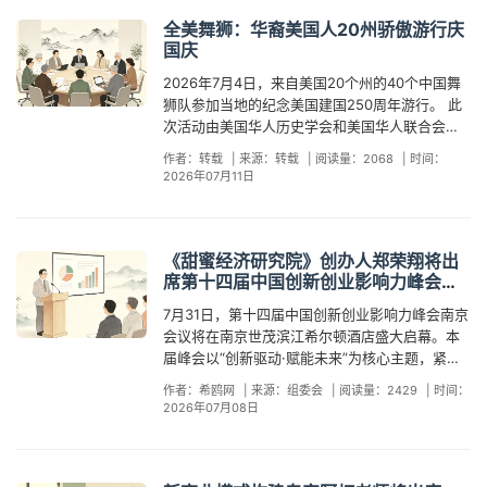
全美舞狮：华裔美国人20州骄傲游行庆
国庆
2026年7月4日，来自美国20个州的40个中国舞
狮队参加当地的纪念美国建国250周年游行。 此
次活动由美国华人历史学会和美国华人联合会联
合举办，组织者希望以一种精彩的方式来分享华
作者：转载
|
来源：转载
|
阅读量：2068
|
时间：
人文化。美国华人历史学会董事David Lei告诉记
2026年07月11日
者，“我们想让全美国知道我们华人一直都在这
里，这是亚裔美国人第一次在一天之内在全国范
围内开展舞狮活动，表明我们积极参与公共事务
和公民活动。” 以“最古老”传统致敬“最久远”的过
《甜蜜经济研究院》创办人郑荣翔将出
去 据介绍，有记载的第一次在7月4日美国国庆日
席第十四届中国创新创业影响力峰会圆
游行中表演舞狮是1852 年的旧金山，其他已知的
桌对话
7月31日，第十四届中国创新创业影响力峰会南京
游行包括 1888 年的南达科他州戴德伍德、1908
会议将在南京世茂滨江希尔顿酒店盛大启幕。本
年的加利福尼亚州雷德布拉夫和 1911 年的纽约
届峰会以“创新驱动·赋能未来”为核心主题，紧扣
市。 2026年7月4日，从美国北部的阿拉斯加州
新质生产力发展趋势，聚焦人工智能赋能产业升
安克雷奇到南部的德克萨斯州奥斯汀，从西部的
作者：希鸥网
|
来源：组委会
|
阅读量：2429
|
时间：
级的核心赛道，重点围绕大模型技术落地、生成
加利福尼亚州洛杉矶到东部的纽约市，全美20个
2026年07月08日
式AI应用、数字经济融合发展等前沿热点展开深
州的40个中国舞狮队参加了当地的纪念美国建国
度研讨。据悉，《甜蜜经济研究院》创办人、知
250周年游行。 在美国罗德岛州的布里斯托尔，
名甜蜜经济观察家郑荣翔（业内尊称“郑班长”）已
舞狮队的腾跃身影出现在全美最古老的7月4日游