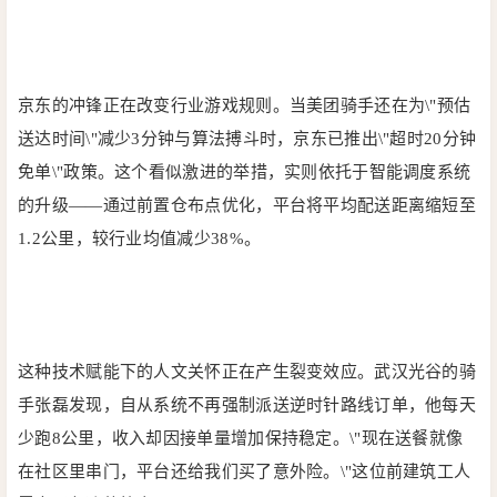
京东的冲锋正在改变行业游戏规则。当美团骑手还在为\"预估
送达时间\"减少3分钟与算法搏斗时，京东已推出\"超时20分钟
免单\"政策。这个看似激进的举措，实则依托于智能调度系统
的升级——通过前置仓布点优化，平台将平均配送距离缩短至
1.2公里，较行业均值减少38%。
这种技术赋能下的人文关怀正在产生裂变效应。武汉光谷的骑
手张磊发现，自从系统不再强制派送逆时针路线订单，他每天
少跑8公里，收入却因接单量增加保持稳定。\"现在送餐就像
在社区里串门，平台还给我们买了意外险。\"这位前建筑工人