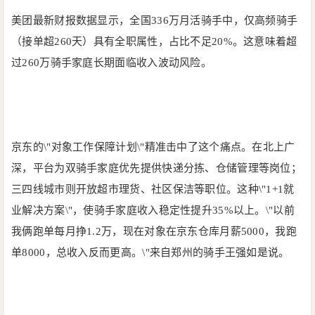
美团最新财报数据显示，全国336万月活骑手中，仅高频骑手
（接单超260天）具有全职属性，占比不足20%。这意味着超
过260万骑手家庭长期面临收入波动风险。
京东的\"对象工作保障计划\"精准击中了这个痛点。在北上广
深，平台为双骑手家庭优先提供快递分拣、仓储管理等岗位；
三四线城市则开放超市理货、社区保洁等职位。这种\"1+1就
业解决方案\"，使骑手家庭收入稳定性提升35%以上。\"以前
我俩跑单每月挣1.2万，现在对象在京东仓库月薪5000，我跑
单8000，总收入反而更高。\"来自郑州的骑手王强如是说。